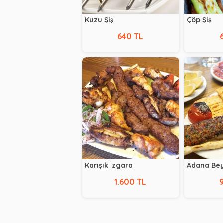
Kuzu Şiş
Çöp Şiş
640 TL
Karışık Izgara
Adana Bey
1.600 TL