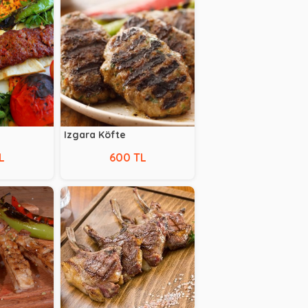
Izgara Köfte
L
600 TL