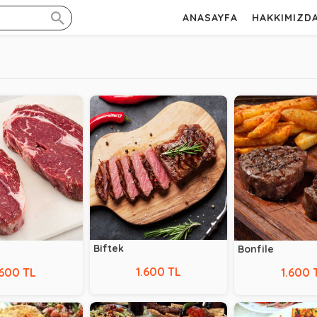
ANASAYFA
HAKKIMIZD
Biftek
Bonfile
1.600 TL
.600 TL
1.600 