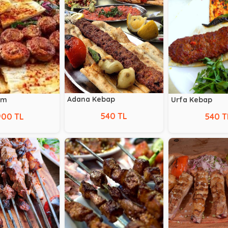
Adana Kebap
um
Urfa Kebap
540 TL
900 TL
540 T