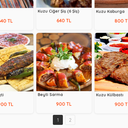
Kuzu Ciğer Şiş (6 Şiş)
Kuzu Kaburga
640 TL
640 TL
800 T
Beyti Sarma
ti
Kuzu Külbastı
900 TL
900 TL
900 T
1
2