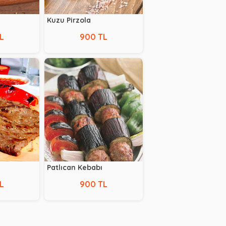
Kuzu Pirzola
L
900 TL
Patlıcan Kebabı
L
900 TL