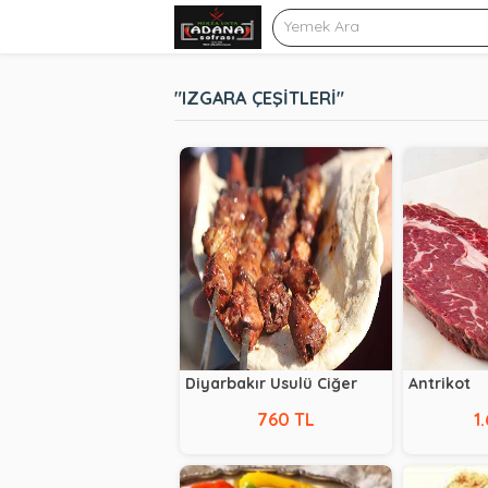
"IZGARA ÇEŞITLERI"
Diyarbakır Usulü Ciğer
Antrikot
760 TL
1