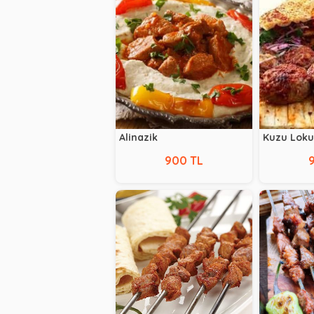
Alinazik
Kuzu Lok
900 TL