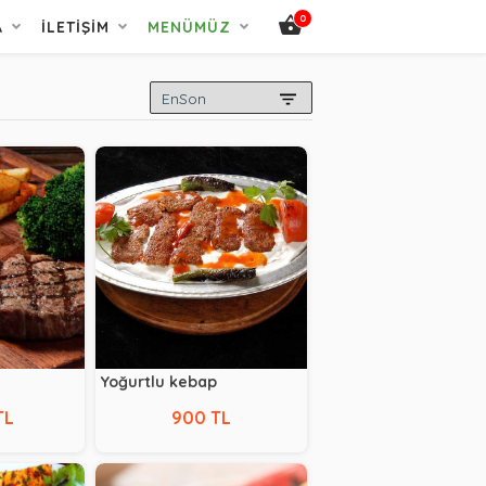
0
A
İLETIŞIM
MENÜMÜZ
Yoğurtlu kebap
TL
900 TL