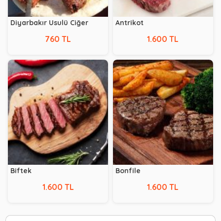
Diyarbakır Usulü Ciğer
Antrikot
760 TL
1.600 TL
Biftek
Bonfile
1.600 TL
1.600 TL