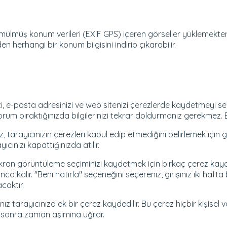
ömülmüş konum verileri (EXIF GPS) içeren görseller yüklemekten
en herhangi bir konum bilgisini indirip çıkarabilir.
zi, e-posta adresinizi ve web sitenizi çerezlerde kaydetmeyi seçe
um bıraktığınızda bilgilerinizi tekrar doldurmanız gerekmez. Bu 
z, tarayıcınızın çerezleri kabul edip etmediğini belirlemek için
ıcınızı kapattığınızda atılır.
 ve ekran görüntüleme seçiminizi kaydetmek için birkaç çerez kayd
unca kalır. "Beni hatırla" seçeneğini seçereniz, girişiniz iki 
acaktır.
z tarayıcınıza ek bir çerez kaydedilir. Bu çerez hiçbir kişisel
ün sonra zaman aşımına uğrar.