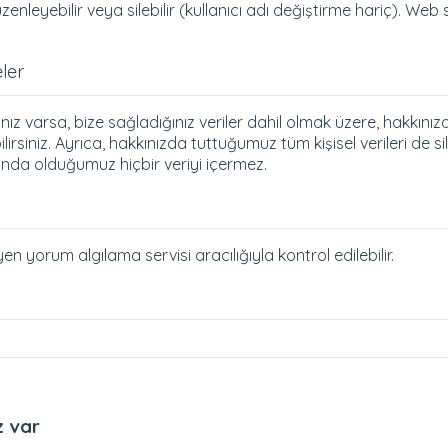
üzenleyebilir veya silebilir (kullanıcı adı değiştirme hariç). Web si
eler
ız varsa, bize sağladığınız veriler dahil olmak üzere, hakkınızd
irsiniz. Ayrıca, hakkınızda tuttuğumuz tüm kişisel verileri de silm
da olduğumuz hiçbir veriyi içermez.
 yorum algılama servisi aracılığıyla kontrol edilebilir.
z var