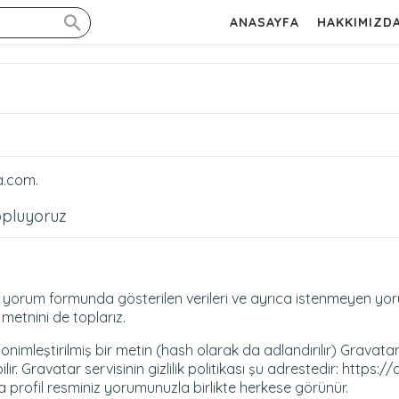
ANASAYFA
HAKKIMIZD
a.com.
topluyoruz
a yorum formunda gösterilen verileri ve ayrıca istenmeyen yor
i metnini de toplarız.
imleştirilmiş bir metin (hash olarak da adlandırılır) Gravatar 
lir. Gravatar servisinin gizlilik politikası şu adrestedir: https
ofil resminiz yorumunuzla birlikte herkese görünür.