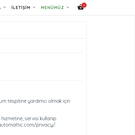
0
A
İLETIŞIM
MENÜMÜZ
um tespitine yardımcı olmak için
hizmetine, servisi kullanıp
://automattic.com/privacy/.