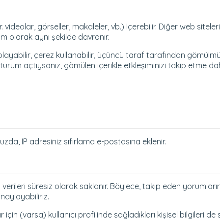
 videolar, görseller, makaleler, vb.) Içerebilir. Diğer web sitele
tam olarak aynı şekilde davranır.
oplayabilir, çerez kullanabilir, üçüncü taraf tarafından gömülmü
urum açtıysanız, gömülen içerikle etkleşiminizi takip etme da
zda, IP adresiniz sıfırlama e-postasına eklenir.
 verileri süresiz olarak saklanır. Böylece, takip eden yorumla
naylayabiliriz.
çin (varsa) kullanıcı profilinde sağladıkları kişisel bilgileri de s