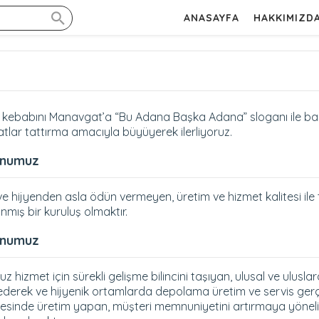
ANASAYFA
HAKKIMIZD
kebabını Manavgat’a “Bu Adana Başka Adana” sloganı ile başl
atlar tattırma amacıyla büyüyerek ilerliyoruz.
onumuz
 ve hijyenden asla ödün vermeyen, üretim ve hizmet kalitesi ile
nmış bir kuruluş olmaktır.
onumuz
z hizmet için sürekli gelişme bilincini taşıyan, ulusal ve ulusl
ederek ve hijyenik ortamlarda depolama üretim ve servis gerçek
esinde üretim yapan, müşteri memnuniyetini artırmaya yönelik