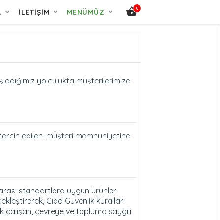
0
A
İLETIŞIM
MENÜMÜZ
adığımız yolculukta müşterilerimize
 tercih edilen, müşteri memnuniyetine
ararası standartlara uygun ürünler
leştirerek, Gıda Güvenlik kuralları
 çalışan, çevreye ve topluma saygılı