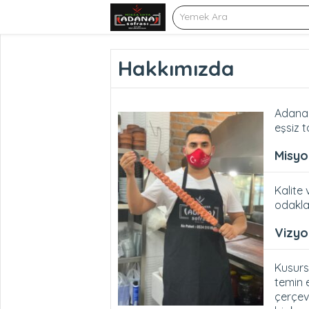
Hakkımızda
Adana 
eşsiz t
Misy
Kalite
odakla
Vizy
Kusursu
temin 
çerçev