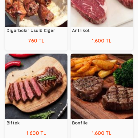
Diyarbakır Usulü Ciğer
Antrikot
760 TL
1.600 TL
Biftek
Bonfile
1.600 TL
1.600 TL