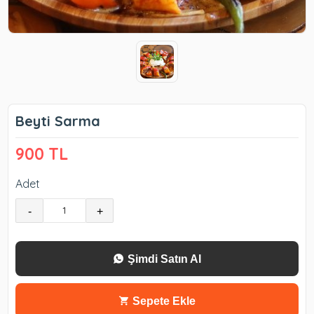
Beyti Sarma
900 TL
Adet
-
+
Şimdi Satın Al
Sepete Ekle