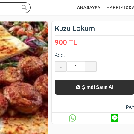
ANASAYFA
HAKKIMIZD
Kuzu Lokum
900 TL
Adet
-
+
Şimdi Satın Al
PAY