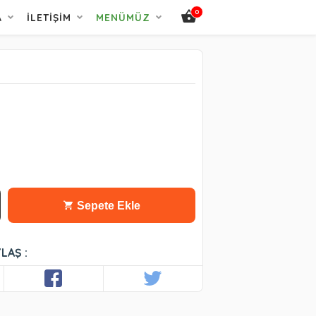
0
A
İLETIŞIM
MENÜMÜZ
Sepete Ekle
LAŞ :