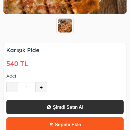
Karışık Pide
540 TL
Adet
-
+
Şimdi Satın Al
Sepete Ekle