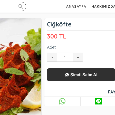
ANASAYFA
HAKKIMIZD
Çiğköfte
300 TL
Adet
-
+
Şimdi Satın Al
PAY