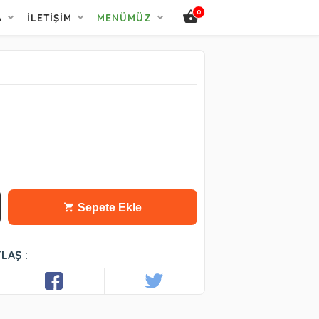
0
A
İLETIŞIM
MENÜMÜZ
Sepete Ekle
LAŞ :