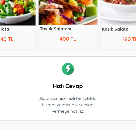
Tavuk Salatası
alata
Kaşık Salata
400 TL
340 TL
190 T
Hızlı Cevap
Siparişlerinize hızlı bir şekilde
hizmet vermeye ve cevap
vermeye hazırız.